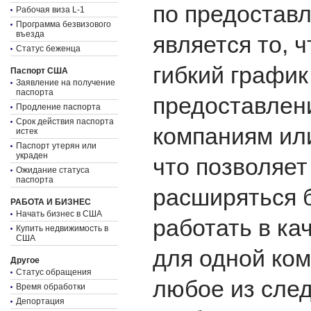
по предостав
Рабочая виза L-1
Программа безвизового
въезда
является то, 
Статус беженца
гибкий график
Паспорт США
Заявление на получение
паспорта
предоставлен
Продление паспорта
Срок действия паспорта
компаниям ил
истек
Паспорт утерян или
украден
что позволяет
Ожидание статуса
паспорта
расширяться 
РАБОТА И БИЗНЕС
Начать бизнес в США
работать в ка
Купить недвижимость в
США
для одной ко
Другое
Статус обращения
любое из сле
Время обработки
Депортация