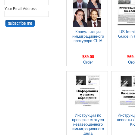
Your Email Address:
Консультация
US Immig
иммиграционного
Guide in 
прокурора США
$89.00
$69.
Order
Ord
Инструкции по
Инструкц
проверке статуса
невесты /
незавершенного
K-
иммиграционного
дела