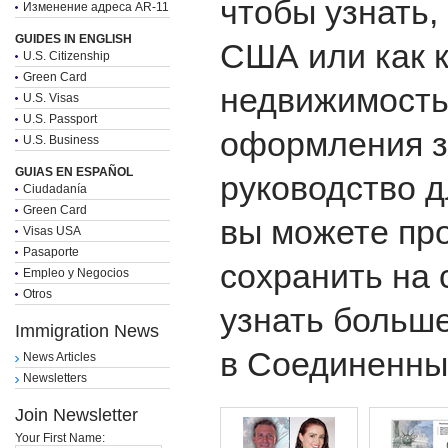
чтобы узнать,
Изменение адреса AR-11
GUIDES IN ENGLISH
США или как 
U.S. Citizenship
Green Card
недвижимость
U.S. Visas
U.S. Passport
оформления з
U.S. Business
GUIAS EN ESPAÑOL
руководство д
Ciudadanía
Green Card
вы можете пр
Visas USA
Pasaporte
сохранить на 
Empleo y Negocios
Otros
узнать больше
Immigration News
в Соединенны
News Articles
Newsletters
Join Newsletter
Your First Name: