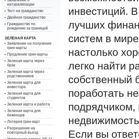
Заявление о
натурализации
инвестиций. В
Тест на гражданство
Двойное гражданство
лучших финан
Гражданство по
рождению за границей
систем в мире
ЗЕЛЕНАЯ КАРТА
Заявление на получение
грин-карты
настолько хор
Продление грин-карты
Зеленая карта через
легко найти р
брак
Зеленая карта через
собственный 
родственников
Зеленая карта для
инвестора
поработать н
Зеленая карта для
студентов
подрядчиком, 
Зеленая карта и работа
Зеленая карта для
беженцев
недвижимость
Лотерея грин-карт
Разрешение на
Если вы отве
повторный въезд