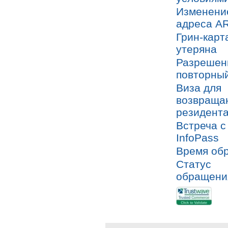
Изменени
адреса AR
Грин-карт
утеряна
Разрешен
повторный
Виза для
возвраща
резидент
Встреча с
InfoPass
Время об
Статус
обращени