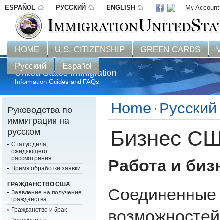
ESPAÑOL
РУССКИЙ
ENGLISH
My Account
Disclaimer: 
HOME
U.S. CITIZENSHIP
GREEN CARDS
Русский
Español
United States Immigration
Information Guides and FAQs
Home
Русски
Руководства по
иммиграции на
русском
Бизнес С
Статус дела,
ожидающего
рассмотрения
Работа и би
Время обработки заявки
ГРАЖДАНСТВО США
Соединенные 
Заявление на получение
гражданства
Гражданство и брак
возможностей