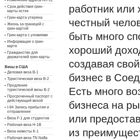
Изменение адреса AR-11
работник или
Срок действия грин-
карты истек
Грин-карта утеряна
честный челов
Жизнь за границей с
грин-картой
быть много сп
Грин-карта с уловиями
Информация о грин-
карте
хороший доход
Гражданство для
держателей грин-карты
создавая сво
Визы в США
Деловая виза B-1
бизнес в Сое
Туристическая виза B-2
Продление
Есть много в
туристической визы B-2
Просроченный паспорт с
действующей визой
бизнеса на р
I-94 Запись прибытия и
отправления
или предостав
Виза F-1 для студентов
Рабочая виза H-1B
из преимущес
Виза невесты K-1
Рабочая виза TN Nafta