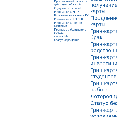
Просроченный паспорт с
получение
действующей визой
Студенческая виза F-1
карты
Рабочая виза H-1B
Виза невесты / жениха K-1
Продление
Рабочая виза TN Nafta
Рабочая виза внутри
карты
компании L1
Программа безвизового
Грин-карт
въезда
брак
Форма I-94
Статус обращения
Грин-карт
родствен
Грин-карт
инвестиц
Грин-карт
студентов
Грин-карт
работе
Лотерея г
Статус б
Грин-карт
условиям