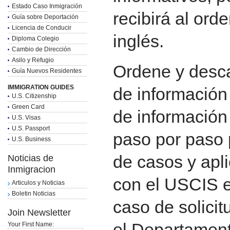
Estado Caso Inmigración
recibirá al ord
Guía sobre Deportación
Licencia de Conducir
inglés.
Diploma Colegio
Cambio de Dirección
Asilo y Refugio
Ordene y desc
Guía Nuevos Residentes
IMMIGRATION GUIDES
de información 
U.S. Citizenship
Green Card
de información
U.S. Visas
U.S. Passport
paso por paso 
U.S. Business
de casos y apl
Noticias de
Inmigracion
con el USCIS en
Articulos y Noticias
Boletin Noticias
caso de solici
Join Newsletter
el Departamen
Your First Name: