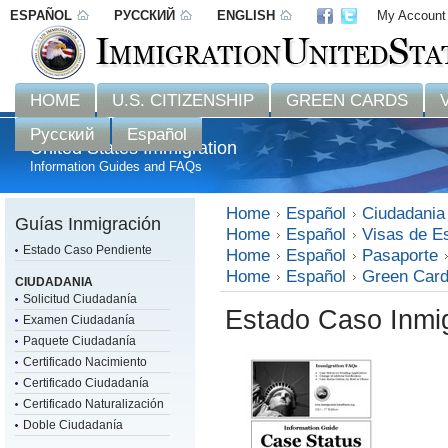
ESPAÑOL
РУССКИЙ
ENGLISH
My Account
Disclaimer: 
HOME
U.S. CITIZENSHIP
GREEN CARDS
Русский
Español
United States Immigration
Information Guides and FAQs
Home
Español
Ciudadania
Guías Inmigración
Home
Español
Visas de E
Estado Caso Pendiente
Home
Español
Pasaporte
Home
Español
Green Car
CIUDADANIA
Solicitud Ciudadanía
Estado Caso Inmi
Examen Ciudadanía
Paquete Ciudadanía
Certificado Nacimiento
Certificado Ciudadanía
Certificado Naturalización
Doble Ciudadanía