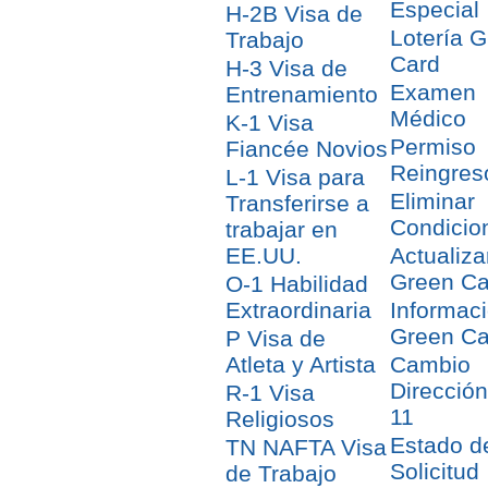
Especial
H-2B Visa de
Lotería 
Trabajo
Card
H-3 Visa de
Examen
Entrenamiento
Médico
K-1 Visa
Permiso
Fiancée Novios
Reingres
L-1 Visa para
Eliminar
Transferirse a
Condicio
trabajar en
EE.UU.
Actualiza
Green Ca
O-1 Habilidad
Extraordinaria
Informac
Green Ca
P Visa de
Atleta y Artista
Cambio
Direcció
R-1 Visa
11
Religiosos
Estado d
TN NAFTA Visa
Solicitud
de Trabajo