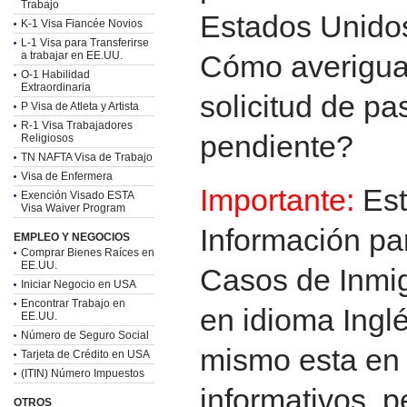
Trabajo
Estados Unido
K-1 Visa Fiancée Novios
L-1 Visa para Transferirse
a trabajar en EE.UU.
Cómo averiguar
O-1 Habilidad
Extraordinaria
solicitud de p
P Visa de Atleta y Artista
R-1 Visa Trabajadores
pendiente?
Religiosos
TN NAFTA Visa de Trabajo
Visa de Enfermera
Importante:
Es
Exención Visado ESTA
Visa Waiver Program
Información pa
EMPLEO Y NEGOCIOS
Comprar Bienes Raíces en
EE.UU.
Casos de Inmig
Iniciar Negocio en USA
Encontrar Trabajo en
en idioma Inglé
EE.UU.
Número de Seguro Social
mismo esta en 
Tarjeta de Crédito en USA
(ITIN) Número Impuestos
informativos, p
OTROS