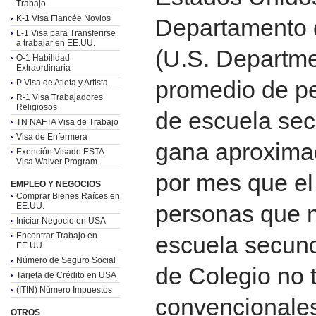
Trabajo
K-1 Visa Fiancée Novios
Departamento 
L-1 Visa para Transferirse
a trabajar en EE.UU.
(U.S. Departmen
O-1 Habilidad
Extraordinaria
promedio de p
P Visa de Atleta y Artista
R-1 Visa Trabajadores
Religiosos
de escuela sec
TN NAFTA Visa de Trabajo
Visa de Enfermera
gana aproxim
Exención Visado ESTA
Visa Waiver Program
por mes que el
EMPLEO Y NEGOCIOS
Comprar Bienes Raíces en
personas que n
EE.UU.
Iniciar Negocio en USA
Encontrar Trabajo en
escuela secund
EE.UU.
Número de Seguro Social
de Colegio no t
Tarjeta de Crédito en USA
(ITIN) Número Impuestos
convencionales,
OTROS