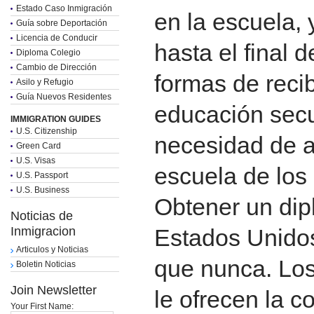
Estado Caso Inmigración
en la escuela, 
Guía sobre Deportación
Licencia de Conducir
hasta el final 
Diploma Colegio
Cambio de Dirección
formas de reci
Asilo y Refugio
Guía Nuevos Residentes
educación sec
IMMIGRATION GUIDES
U.S. Citizenship
necesidad de a
Green Card
U.S. Visas
escuela de los
U.S. Passport
U.S. Business
Obtener un dip
Noticias de
Inmigracion
Estados Unidos
Articulos y Noticias
que nunca. Los
Boletin Noticias
Join Newsletter
le ofrecen la 
Your First Name: