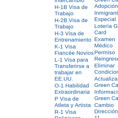
Intercambio
Adopción
H-1B Visa de
Inmigran
Trabajo
Especial
H-2B Visa de
Lotería 
Trabajo
Card
H-3 Visa de
Examen
Entrenamiento
Médico
K-1 Visa
Permiso
Fiancée Novios
Reingres
L-1 Visa para
Eliminar
Transferirse a
Condicio
trabajar en
EE.UU.
Actualiza
Green Ca
O-1 Habilidad
Extraordinaria
Informac
Green Ca
P Visa de
Atleta y Artista
Cambio
Direcció
R-1 Visa
11