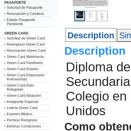
PASAPORTE
Solicitud de Pasaporte
Renovación y Cambios
Estado Pasaporte
Pendiente
Description
Sim
GREEN CARD
Solicitud de Green Card
Reemplazo Green Card
Description
Renovación Green Card
Green Card Matrimonio
Diploma de
Green Card Familiares
Green Card Empleo
Green Card Empresario
Secundaria
Inversionista
Green Card Asilo
Refugiado
Colegio en 
Green Card Adopción
Inmigrante Especial
Unidos
Lotería Green Card
Examen Médico
Permiso Reingreso
Como obtener
Eliminar Condiciones