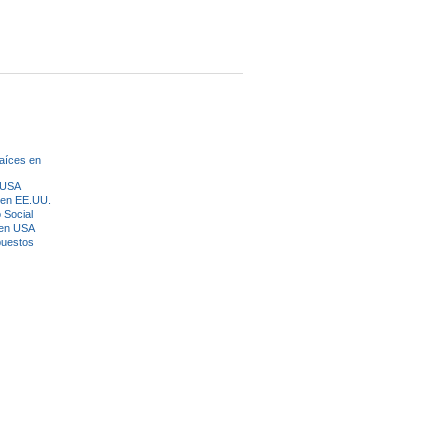
aíces en
n USA
 en EE.UU.
 Social
 en USA
puestos