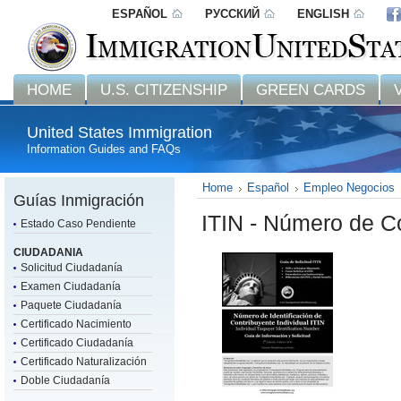
ESPAÑOL
РУССКИЙ
ENGLISH
HOME
U.S. CITIZENSHIP
GREEN CARDS
United States Immigration
Information Guides and FAQs
Home
Español
Empleo Negocios
Guías Inmigración
ITIN - Número de Co
Estado Caso Pendiente
CIUDADANIA
Solicitud Ciudadanía
Examen Ciudadanía
Paquete Ciudadanía
Certificado Nacimiento
Certificado Ciudadanía
Certificado Naturalización
Doble Ciudadanía