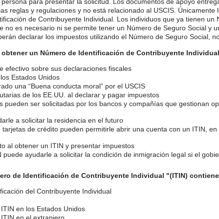
n persona para presentar la solicitud. Los documentos de apoyo entreg
opias reglas y regulaciones y no está relacionado al USCIS. Únicament
ificación de Contribuyente Individual. Los individuos que ya tienen u
ue no es necesario ni se permite tener un Número de Seguro Social y un
erán declarar los impuestos utilizando el Número de Seguro Social, no
 obtener un Número de Identificación de Contribuyente Individual 
efectivo sobre sus declaraciones fiscales
 los Estados Unidos
rado una “Buena conducta moral” por el USCIS
butarias de los EE.UU. al declarar y pagar impuestos
 pueden ser solicitadas por los bancos y compañías que gestionan oper
le a solicitar la residencia en el futuro
arjetas de crédito pueden permitirle abrir una cuenta con un ITIN, e
ito al obtener un ITIN y presentar impuestos
puede ayudarle a solicitar la condición de inmigración legal si el gob
ero de Identificación de Contribuyente Individual "(ITIN) contiene
cación del Contribuyente Individual
l ITIN en los Estados Unidos
 ITIN en el extranjero