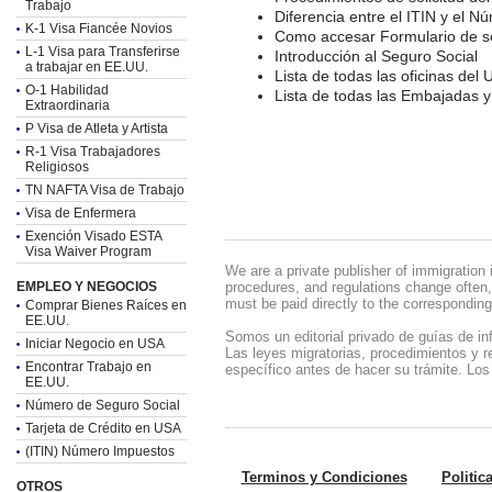
Trabajo
Diferencia entre el ITIN y el 
K-1 Visa Fiancée Novios
Como accesar Formulario de sol
L-1 Visa para Transferirse
Introducción al Seguro Social
a trabajar en EE.UU.
Lista de todas las oficinas del
O-1 Habilidad
Lista de todas las Embajadas 
Extraordinaria
P Visa de Atleta y Artista
R-1 Visa Trabajadores
Religiosos
TN NAFTA Visa de Trabajo
Visa de Enfermera
Exención Visado ESTA
Visa Waiver Program
We are a private publisher of immigration 
EMPLEO Y NEGOCIOS
procedures, and regulations change often,
must be paid directly to the correspondi
Comprar Bienes Raíces en
EE.UU.
Somos un editorial privado de guías de in
Iniciar Negocio en USA
Las leyes migratorias, procedimientos y 
Encontrar Trabajo en
específico antes de hacer su trámite. Los
EE.UU.
Número de Seguro Social
Tarjeta de Crédito en USA
(ITIN) Número Impuestos
Terminos y Condiciones
Politic
OTROS