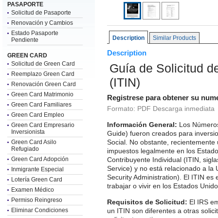
PASAPORTE
Solicitud de Pasaporte
Renovación y Cambios
Estado Pasaporte
Description
Similar Products
Pendiente
Description
GREEN CARD
Solicitud de Green Card
Guía de Solicitud d
Reemplazo Green Card
(ITIN)
Renovación Green Card
Green Card Matrimonio
Registrese para obtener su num
Green Card Familiares
Formato: PDF Descarga inmediata
Green Card Empleo
Información General:
Los Números d
Green Card Empresario
Inversionista
Guide) fueron creados para inversi
Social. No obstante, recientemente 
Green Card Asilo
Refugiado
impuestos legalmente en los Estado
Green Card Adopción
Contribuyente Individual (ITIN, sigl
Service) y no está relacionado a la
Inmigrante Especial
Security Administration). El ITIN es
Lotería Green Card
trabajar o vivir en los Estados Unido
Examen Médico
Permiso Reingreso
Requisitos de Solicitud:
El IRS em
Eliminar Condiciones
un ITIN son diferentes a otras solici