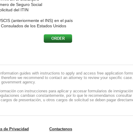
Número de Seguro Social
icitud del ITIN
 USCIS (anteriormente el INS) en el país
y Consulados de los Estados Unidos
information guides with instructions to apply and access free application for
 therefore we recommend to contact an attorney to review your specific case. 
ng government agency.
formación con instrucciones para aplicar y accesar formularios de inmigración
regulaciones cambian constantemente, por lo que le recomendamos consultar
 cargos de presentación, u otros cargos de solicitud se deben pagar directam
as de Privacidad
Contactenos