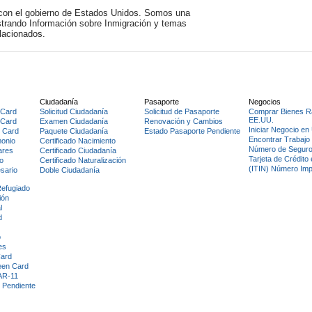
on el gobierno de Estados Unidos. Somos una
istrando Información sobre Inmigración y temas
lacionados.
Ciudadanía
Pasaporte
Negocios
 Card
Solicitud Ciudadanía
Solicitud de Pasaporte
Comprar Bienes R
EE.UU.
 Card
Examen Ciudadanía
Renovación y Cambios
Iniciar Negocio e
 Card
Paquete Ciudadanía
Estado Pasaporte Pendiente
Encontrar Trabajo
monio
Certificado Nacimiento
Número de Seguro
ares
Certificado Ciudadanía
Tarjeta de Crédito
o
Certificado Naturalización
(ITIN) Número Im
sario
Doble Ciudadanía
Refugiado
ión
l
d
o
es
Card
een Card
AR-11
d Pendiente