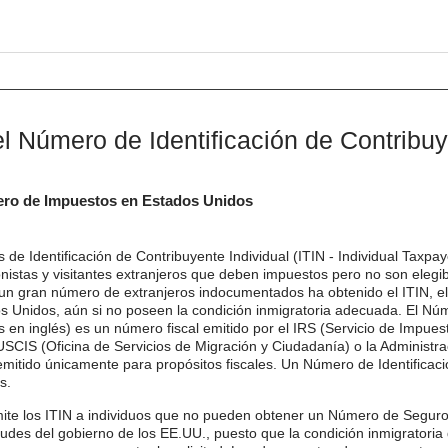
el Número de Identificación de Contribuy
ero de Impuestos en Estados Unidos
e Identificación de Contribuyente Individual (ITIN - Individual Taxpay
onistas y visitantes extranjeros que deben impuestos pero no son eleg
un gran número de extranjeros indocumentados ha obtenido el ITIN, el c
s Unidos, aún si no poseen la condición inmigratoria adecuada. El Núm
as en inglés) es un número fiscal emitido por el IRS (Servicio de Impue
 USCIS (Oficina de Servicios de Migración y Ciudadanía) o la Administra
 emitido únicamente para propósitos fiscales. Un Número de Identificaci
s.
ite los ITIN a individuos que no pueden obtener un Número de Seguro 
tudes del gobierno de los EE.UU., puesto que la condición inmigratoria de