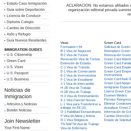
Estado Caso Inmigración
ACLARACION: No estamos afiliados c
Guía sobre Deportación
organización editorial privada sumin
re
Licencia de Conducir
Diploma Colegio
Cambio de Dirección
Asilo y Refugio
Guía Nuevos Residentes
Visas
Green Card
Formulario I-94
Solicitud de Green
IMMIGRATION GUIDES
B-1 Visa de Negocios
Reemplazo Green
U.S. Citizenship
B-2 Visa de Turista
Renovación Green
Renovación Visa de Turista
Green Card Matri
Green Card
Extención de Estadía
Green Card Famili
U.S. Visas
C-1 Visa de Tránsito
Green Card Emple
E-1 Visa de Comerciante
Green Card Empre
U.S. Passport
Inversionista
E-2 Visa de Inversionista
U.S. Business
Green Card Asilo 
F-1 Visa de Estudiante
Green Card Adopc
J-1 Visa de Intercambio
Inmigrante Especia
H-1B Visa de Trabajo
Noticias de
Lotería Green Car
H-2B Visa de Trabajo
Inmigracion
Examen Médico
H-3 Visa de Entrenamiento
Permiso Reingres
K-1 Visa Fiancée Novios
Eliminar Condicion
Articulos y Noticias
L-1 Visa para Transferirse a
trabajar en EE.UU.
Actualizar Green 
Boletin Noticias
O-1 Habilidad Extraordinaria
Información de Gr
P Visa de Atleta y Artista
Cambio Dirección 
Join Newsletter
R-1 Visa Religiosos
Estado de Solicitu
TN NAFTA Visa de Trabajo
Your First Name:
Visa de Enfermera