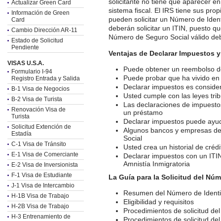
solicitante no tiene que aparecer e
Actualizar Green Card
sistema fiscal. El IRS tiene sus pr
Información de Green
pueden solicitar un Número de Ident
Card
deberán solicitar un ITIN, puesto q
Cambio Dirección AR-11
Número de Seguro Social válido deb
Estado de Solicitud
Pendiente
Ventajas de Declarar Impuestos y
VISAS U.S.A.
Puede obtener un reembolso de 
Formulario I-94
Puede probar que ha vivido en
Registro Entrada y Salida
Declarar impuestos es conside
B-1 Visa de Negocios
Usted cumple con las leyes tri
B-2 Visa de Turista
Las declaraciones de impuestos
Renovación Visa de
un préstamo
Turista
Declarar impuestos puede ayudar
Solicitud Extención de
Algunos bancos y empresas de t
Estadía
Social
C-1 Visa de Tránsito
Usted crea un historial de créd
E-1 Visa de Comerciante
Declarar impuestos con un ITIN 
Amnistía Inmigratoria
E-2 Visa de Inversionista
F-1 Visa de Estudiante
La Guía para la Solicitud del Núm
J-1 Visa de Intercambio
Resumen del Número de Identifi
H-1B Visa de Trabajo
Eligibilidad y requisitos
H-2B Visa de Trabajo
Procedimientos de solicitud de
H-3 Entrenamiento de
Procedimientos de solicitud del