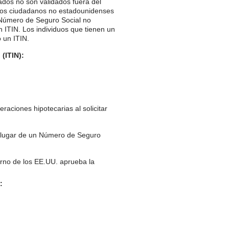
ados no son validados fuera del
e los ciudadanos no estadounidenses
n Número de Seguro Social no
 ITIN. Los individuos que tienen un
 un ITIN.
(ITIN):
aciones hipotecarias al solicitar
n lugar de un Número de Seguro
ierno de los EE.UU. aprueba la
: