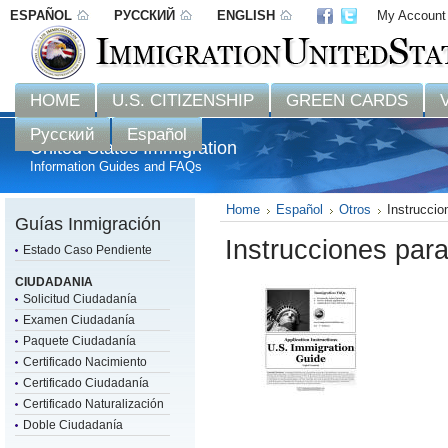
ESPAÑOL
РУССКИЙ
ENGLISH
My Account
Disclaimer: 
HOME
U.S. CITIZENSHIP
GREEN CARDS
Русский
Español
United States Immigration
Information Guides and FAQs
Home
Español
Otros
Instruccio
Guías Inmigración
Instrucciones para
Estado Caso Pendiente
CIUDADANIA
Solicitud Ciudadanía
Examen Ciudadanía
Paquete Ciudadanía
Certificado Nacimiento
Certificado Ciudadanía
Certificado Naturalización
Doble Ciudadanía