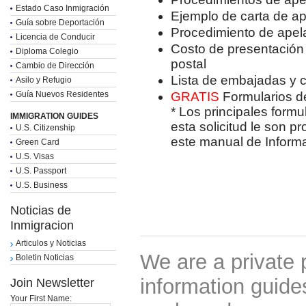
Estado Caso Inmigración
Ejemplo de carta de ap
Guía sobre Deportación
Procedimiento de apela
Licencia de Conducir
Costo de presentación d
Diploma Colegio
postal
Cambio de Dirección
Lista de embajadas y 
Asilo y Refugio
Guía Nuevos Residentes
GRATIS
Formularios de
* Los principales form
IMMIGRATION GUIDES
esta solicitud le son p
U.S. Citizenship
este manual de Informa
Green Card
U.S. Visas
U.S. Passport
U.S. Business
Noticias de
Inmigracion
Articulos y Noticias
We are a private 
Boletin Noticias
information guides
Join Newsletter
Your First Name: