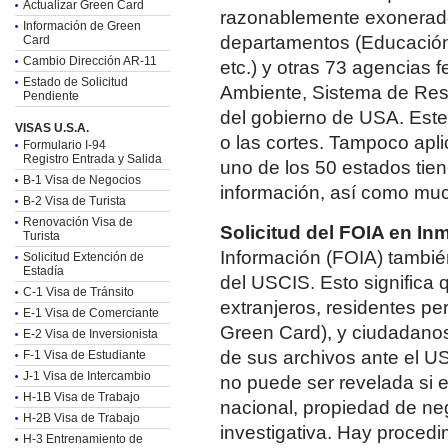
Actualizar Green Card
razonablemente exonerados
Información de Green
departamentos (Educación,
Card
Cambio Dirección AR-11
etc.) y otras 73 agencias 
Estado de Solicitud
Ambiente, Sistema de Rese
Pendiente
del gobierno de USA. Este 
VISAS U.S.A.
o las cortes. Tampoco apli
Formulario I-94
Registro Entrada y Salida
uno de los 50 estados tien
B-1 Visa de Negocios
información, así como mu
B-2 Visa de Turista
Renovación Visa de
Solicitud del FOIA en In
Turista
Información (FOIA) también
Solicitud Extención de
Estadía
del USCIS. Esto significa 
C-1 Visa de Tránsito
extranjeros, residentes p
E-1 Visa de Comerciante
Green Card), y ciudadanos
E-2 Visa de Inversionista
de sus archivos ante el U
F-1 Visa de Estudiante
J-1 Visa de Intercambio
no puede ser revelada si 
H-1B Visa de Trabajo
nacional, propiedad de neg
H-2B Visa de Trabajo
investigativa. Hay procedi
H-3 Entrenamiento de