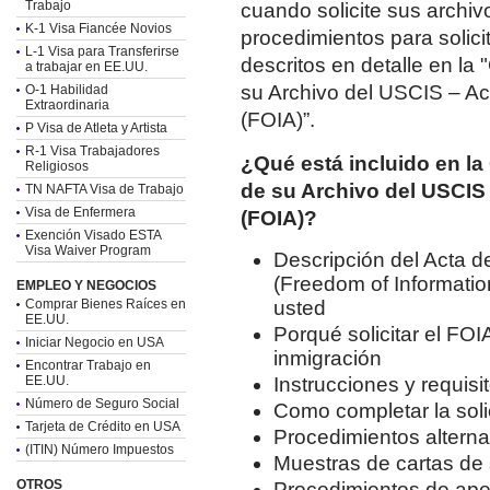
Trabajo
cuando solicite sus archiv
K-1 Visa Fiancée Novios
procedimientos para solici
L-1 Visa para Transferirse
descritos en detalle en la
a trabajar en EE.UU.
su Archivo del USCIS – Ac
O-1 Habilidad
Extraordinaria
(FOIA)”.
P Visa de Atleta y Artista
R-1 Visa Trabajadores
¿Qué está incluido en la
Religiosos
de su Archivo del USCIS 
TN NAFTA Visa de Trabajo
Visa de Enfermera
(FOIA)?
Exención Visado ESTA
Visa Waiver Program
Descripción del Acta d
(Freedom of Informatio
EMPLEO Y NEGOCIOS
Comprar Bienes Raíces en
usted
EE.UU.
Porqué solicitar el FOI
Iniciar Negocio en USA
inmigración
Encontrar Trabajo en
EE.UU.
Instrucciones y requisit
Número de Seguro Social
Como completar la solic
Tarjeta de Crédito en USA
Procedimientos alternat
(ITIN) Número Impuestos
Muestras de cartas de 
OTROS
Procedimientos de apel