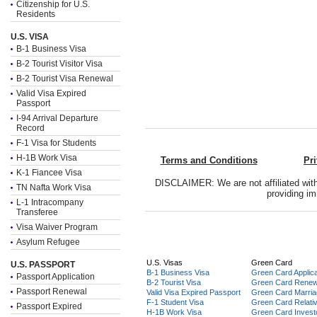
Citizenship for U.S.
Residents
U.S. VISA
B-1 Business Visa
B-2 Tourist Visitor Visa
B-2 Tourist Visa Renewal
Valid Visa Expired
Passport
I-94 Arrival Departure
Record
F-1 Visa for Students
H-1B Work Visa
Terms and Conditions
Pr
K-1 Fiancee Visa
DISCLAIMER: We are not affiliated with
TN Nafta Work Visa
providing im
L-1 Intracompany
Transferee
Visa Waiver Program
Asylum Refugee
U.S. Visas
Green Card
U.S. PASSPORT
B-1 Business Visa
Green Card Applica
Passport Application
B-2 Tourist Visa
Green Card Renew
Passport Renewal
Valid Visa Expired Passport
Green Card Marri
F-1 Student Visa
Green Card Relati
Passport Expired
H-1B Work Visa
Green Card Invest