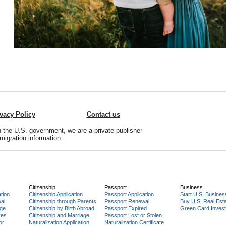
ivacy Policy
Contact us
 the U.S. government, we are a private publisher
migration information.
Citizenship
Passport
Business
tion
Citizenship Application
Passport Application
Start U.S. Busines
al
Citizenship through Parents
Passport Renewal
Buy U.S. Real Est
age
Citizenship by Birth Abroad
Passport Expired
Green Card Invest
ves
Citizenship and Marriage
Passport Lost or Stolen
or
Naturalization Application
Naturalization Certificate