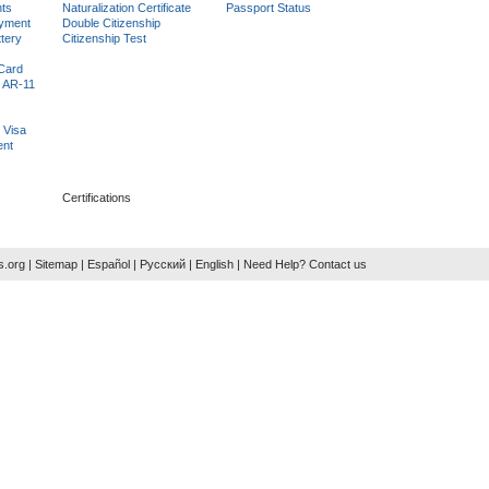
nts
Naturalization Certificate
Passport Status
yment
Double Citizenship
tery
Citizenship Test
 Card
 AR-11
 Visa
ent
Certifications
s.org
|
Sitemap
|
Español
|
Русский
|
English
| Need Help?
Contact us