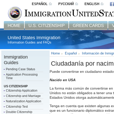
ESPAÑOL
РУССКИЙ
ENGLISH
HOME
U.S. CITIZENSHIP
GREEN CARDS
United States Immigration
Information Guides and FAQs
Home
Español
Información de Inmig
Immigration
Guides
Ciudadanía por nacimi
Pending Case Status
Puede convertirse en ciudadano estado
Application Processing
Time
Nacido en USA
US CITIZENSHIP
La forma más común de convertirse en
Citizenship Application
Unidos no están obligados a tener una 
Citizenship and Marriage
Estados Unidos otorga automáticamente
Naturalization Application
Tenga en cuenta que existen algunas ex
Citizenship Test
que es un funcionario diplomático extran
Double Citizenship