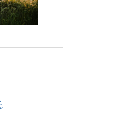
s
ate
or