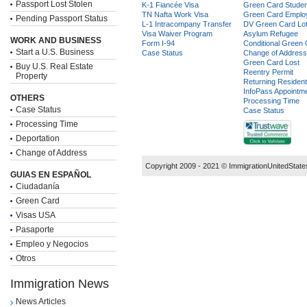
Passport Lost Stolen
K-1 Fiancée Visa
Green Card Stude
TN Nafta Work Visa
Green Card Emplo
Pending Passport Status
L-1 Intracompany Transfer
DV Green Card Lot
Visa Waiver Program
Asylum Refugee
WORK AND BUSINESS
Form I-94
Conditional Green
Start a U.S. Business
Case Status
Change of Address
Green Card Lost
Buy U.S. Real Estate
Reentry Permit
Property
Returning Resident
InfoPass Appointm
OTHERS
Processing Time
Case Status
Case Status
Processing Time
Deportation
Change of Address
Copyright 2009 - 2021 ©
ImmigrationUnitedState
GUIAS EN ESPAÑOL
Ciudadanía
Green Card
Visas USA
Pasaporte
Empleo y Negocios
Otros
Immigration News
News Articles