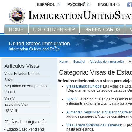
ESPAÑOL
РУССКИЙ
ENGLISH
HOME
U.S. CITIZENSHIP
GREEN CARDS
United States Immigration
Information Guides and FAQs
Home
Español
Artículos de Inmigración
Ar
Articulos Visas
Categoria: Visas de Esta
Visas Estados Unidos
Sevis
Articulos relacionados a visas para viaj
Seguridad en Aeropuertos
Visas Estados Unidos
: Las Visas de Est
(Departamento de Estado de Estados Uni
Visa U
Visa V
SEVIS
: La región que envía más estudian
estudiantil extranjera total. La mayoría 
Escrutinio Visa
US Visit
Aumentan Seguridad al Viajar por Aire 
algunos pasajeros. Muchos consideran qu
Guías Inmigración
Visa U para Victimas de Crímenes
: El p
Estado Caso Pendiente
hasta por 4 años.