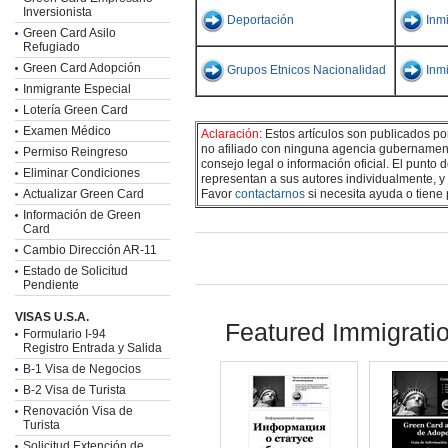
Inversionista
Deportación
Inmi
Green Card Asilo
Refugiado
Green Card Adopción
Grupos Etnicos Nacionalidad
Inm
Inmigrante Especial
Lotería Green Card
Examen Médico
Aclaración
: Estos artículos son publicados p
no afiliado con ninguna agencia gubernamenta
Permiso Reingreso
consejo legal o información oficial. El punto
Eliminar Condiciones
representan a sus autores individualmente, y
Actualizar Green Card
Favor
contactarnos
si necesita ayuda o tiene
Información de Green
Card
Cambio Dirección AR-11
Estado de Solicitud
Pendiente
VISAS U.S.A.
Featured Immigrati
Formulario I-94
Registro Entrada y Salida
B-1 Visa de Negocios
B-2 Visa de Turista
Renovación Visa de
Turista
Solicitud Extención de