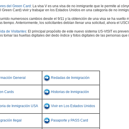
ores del Green Card
: La visa V es una visa de no inmigrante que le permite al có
Green Card) vivir y trabajar en los Estados Unidos en una categoría de no inmigr
currido numerosos cambios desde el 9/11 y la obtención de una visa se ha vuelto má
tiempo. Anteriormente, los solicitantes debían llenar una solicitud, ahora el USC
ida de Visitantes
: El principal propósito de este nuevo sistema US-VISIT es preveni
 tomar las huellas digitales del dedo índice y fotos digitales de las personas que 
ormación General
Redadas de Inmigración
en Cards
Historias de Inmigración
toria de Inmigración USA
Vivir en Los Estados Unidos
gración Ilegal
Pasaporte y PASS Card