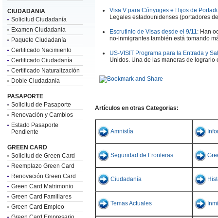
Visa V para Cónyuges e Hijos de Portad
CIUDADANIA
Legales estadounidenses (portadores del 
Solicitud Ciudadanía
Examen Ciudadanía
Escrutinio de Visas desde el 9/11
: Han o
no-inmigrantes también está tomando más 
Paquete Ciudadanía
Certificado Nacimiento
US-VISIT Programa para la Entrada y Sal
Unidos. Una de las maneras de lograrlo es
Certificado Ciudadanía
Certificado Naturalización
Doble Ciudadanía
PASAPORTE
Solicitud de Pasaporte
Artículos en otras Categorias:
Renovación y Cambios
Estado Pasaporte
Amnistía
Inf
Pendiente
GREEN CARD
Seguridad de Fronteras
Gre
Solicitud de Green Card
Reemplazo Green Card
Renovación Green Card
Ciudadanía
His
Green Card Matrimonio
Green Card Familiares
Temas Actuales
Inmi
Green Card Empleo
Green Card Empresario