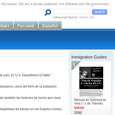
Disclaimer: We are a private publisher, not affiliated with the government
Advanced Search
|
Search Tips
ntact
Русский
Español
Immigration Guides
1
 país. El “U.S. Department of State”
xtranjeros, cerca del 60% de la población
n también las historias de horror que viven
Manual de Solicitud de
Visa C-1 de Tránsito
$49.00
 elegibilidad de trabajo en los Estados Unidos
Order