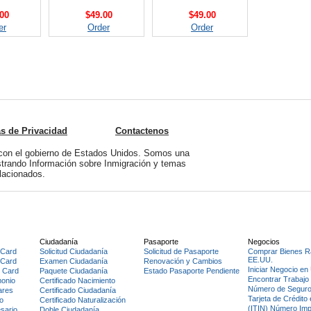
00
$49.00
$49.00
er
Order
Order
as de Privacidad
Contactenos
on el gobierno de Estados Unidos. Somos una
istrando Información sobre Inmigración y temas
lacionados.
Ciudadanía
Pasaporte
Negocios
 Card
Solicitud Ciudadanía
Solicitud de Pasaporte
Comprar Bienes R
EE.UU.
 Card
Examen Ciudadanía
Renovación y Cambios
Iniciar Negocio e
 Card
Paquete Ciudadanía
Estado Pasaporte Pendiente
Encontrar Trabajo
monio
Certificado Nacimiento
Número de Seguro
ares
Certificado Ciudadanía
Tarjeta de Crédito
o
Certificado Naturalización
(ITIN) Número Im
sario
Doble Ciudadanía