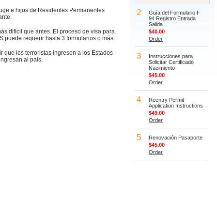
nyuge e hijos de Residentes Permanentes
2
Guía del Formulario I-
ante.
94 Registro Entrada
Salida
s difícil que antes. El proceso de visa para
$40.00
IS puede requerir hasta 3 formularios o más.
Order
r que los terroristas ingresen a los Estados
3
Instrucciones para
ingresan al país.
Solicitar Certificado
Nacimiento
$45.00
Order
4
Reentry Permit
Application Instructions
$49.00
Order
5
Renovación Pasaporte
$45.00
Order