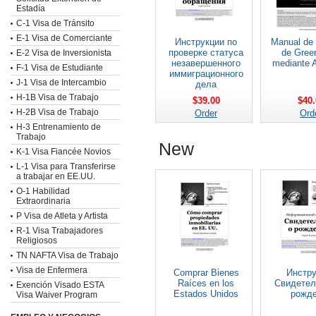
Estadía
C-1 Visa de Tránsito
E-1 Visa de Comerciante
Инструкции по
Manual de 
проверке статуса
de Gree
E-2 Visa de Inversionista
незавершенного
mediante 
F-1 Visa de Estudiante
иммиграционного
J-1 Visa de Intercambio
дела
H-1B Visa de Trabajo
$39.00
$40.
H-2B Visa de Trabajo
Order
Ord
H-3 Entrenamiento de
Trabajo
New
K-1 Visa Fiancée Novios
L-1 Visa para Transferirse
a trabajar en EE.UU.
O-1 Habilidad
Extraordinaria
P Visa de Atleta y Artista
R-1 Visa Trabajadores
Religiosos
TN NAFTA Visa de Trabajo
Visa de Enfermera
Comprar Bienes
Инстру
Raíces en los
Свидетел
Exención Visado ESTA
Estados Unidos
рожд
Visa Waiver Program