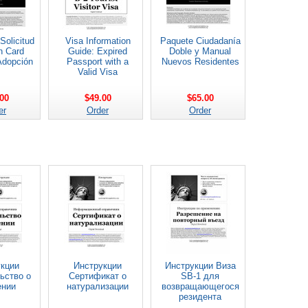
Solicitud
Visa Information
Paquete Ciudadanía
n Card
Guide: Expired
Doble y Manual
Adopción
Passport with a
Nuevos Residentes
Valid Visa
00
$49.00
$65.00
er
Order
Order
кции
Инструкции
Инструкции Виза
ьство о
Сертификат о
SB-1 для
ении
натурализации
возвращающегося
резидента