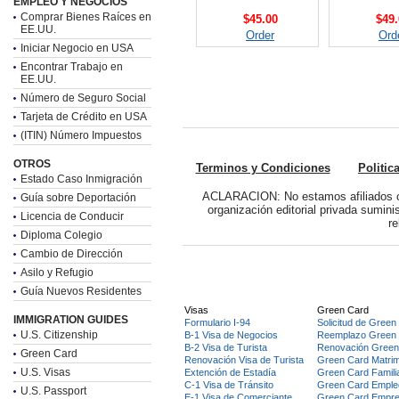
EMPLEO Y NEGOCIOS
Comprar Bienes Raíces en
$45.00
$49.
EE.UU.
Order
Ord
Iniciar Negocio en USA
Encontrar Trabajo en
EE.UU.
Número de Seguro Social
Tarjeta de Crédito en USA
(ITIN) Número Impuestos
OTROS
Terminos y Condiciones
Politic
Estado Caso Inmigración
ACLARACION: No estamos afiliados c
Guía sobre Deportación
organización editorial privada sumin
Licencia de Conducir
re
Diploma Colegio
Cambio de Dirección
Asilo y Refugio
Guía Nuevos Residentes
Visas
Green Card
IMMIGRATION GUIDES
Formulario I-94
Solicitud de Green
U.S. Citizenship
B-1 Visa de Negocios
Reemplazo Green
B-2 Visa de Turista
Renovación Green
Green Card
Renovación Visa de Turista
Green Card Matri
U.S. Visas
Extención de Estadía
Green Card Famili
C-1 Visa de Tránsito
Green Card Emple
U.S. Passport
E-1 Visa de Comerciante
Green Card Empre