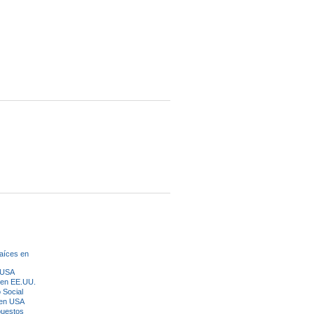
aíces en
n USA
 en EE.UU.
 Social
 en USA
puestos